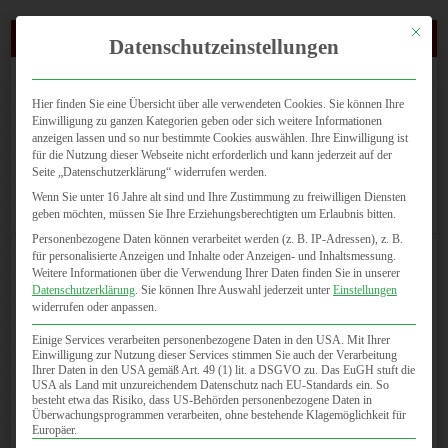
Mit dies
(0721) 4647 810
Datenschutzeinstellungen
Hier finden Sie eine Übersicht über alle verwendeten Cookies. Sie können Ihre
Einwilligung zu ganzen Kategorien geben oder sich weitere Informationen
anzeigen lassen und so nur bestimmte Cookies auswählen. Ihre Einwilligung ist
für die Nutzung dieser Webseite nicht erforderlich und kann jederzeit auf der
Seite „Datenschutzerklärung“ widerrufen werden.
Seite wählen
Wenn Sie unter 16 Jahre alt sind und Ihre Zustimmung zu freiwilligen Diensten
geben möchten, müssen Sie Ihre Erziehungsberechtigten um Erlaubnis bitten.
Personenbezogene Daten können verarbeitet werden (z. B. IP-Adressen), z. B.
für personalisierte Anzeigen und Inhalte oder Anzeigen- und Inhaltsmessung.
Weitere Informationen über die Verwendung Ihrer Daten finden Sie in unserer
Datenschutzerklärung
.
Sie können Ihre Auswahl jederzeit unter
Einstellungen
Verleihung des von uns gestifteten „Young Star Ballet Award 2019“
widerrufen oder anpassen.
|
Allgemein
,
Publikationen
,
Veranstaltungen
Einige Services verarbeiten personenbezogene Daten in den USA. Mit Ihrer
Einwilligung zur Nutzung dieser Services stimmen Sie auch der Verarbeitung
Bereits zum 4. Mal wurde am 10.2. im Anschluss an die
Ihrer Daten in den USA gemäß Art. 49 (1) lit. a DSGVO zu. Das EuGH stuft die
USA als Land mit unzureichendem Datenschutz nach EU-Standards ein. So
umjubelte Vorstellung von „ Ein Sommernachtstraum“ auf der
besteht etwa das Risiko, dass US-Behörden personenbezogene Daten in
Bühne des GROSSEN HAUSES der YOUNG STAR BALLET
Überwachungsprogrammen verarbeiten, ohne bestehende Klagemöglichkeit für
AWARD verliehen. 2015 riefen wir diesen Preis ins Leben.
Europäer.