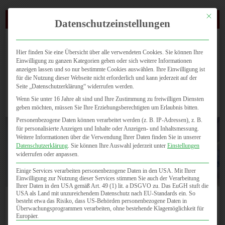
Mit dies
(0721) 4647 810
Datenschutzeinstellungen
Hier finden Sie eine Übersicht über alle verwendeten Cookies. Sie können Ihre
Einwilligung zu ganzen Kategorien geben oder sich weitere Informationen
anzeigen lassen und so nur bestimmte Cookies auswählen. Ihre Einwilligung ist
für die Nutzung dieser Webseite nicht erforderlich und kann jederzeit auf der
Seite „Datenschutzerklärung“ widerrufen werden.
Seite wählen
Wenn Sie unter 16 Jahre alt sind und Ihre Zustimmung zu freiwilligen Diensten
geben möchten, müssen Sie Ihre Erziehungsberechtigten um Erlaubnis bitten.
Personenbezogene Daten können verarbeitet werden (z. B. IP-Adressen), z. B.
für personalisierte Anzeigen und Inhalte oder Anzeigen- und Inhaltsmessung.
Weitere Informationen über die Verwendung Ihrer Daten finden Sie in unserer
Datenschutzerklärung
.
Sie können Ihre Auswahl jederzeit unter
Einstellungen
widerrufen oder anpassen.
Einige Services verarbeiten personenbezogene Daten in den USA. Mit Ihrer
Einwilligung zur Nutzung dieser Services stimmen Sie auch der Verarbeitung
Ihrer Daten in den USA gemäß Art. 49 (1) lit. a DSGVO zu. Das EuGH stuft die
USA als Land mit unzureichendem Datenschutz nach EU-Standards ein. So
besteht etwa das Risiko, dass US-Behörden personenbezogene Daten in
Links
Überwachungsprogrammen verarbeiten, ohne bestehende Klagemöglichkeit für
Europäer.
Kooperationspartner