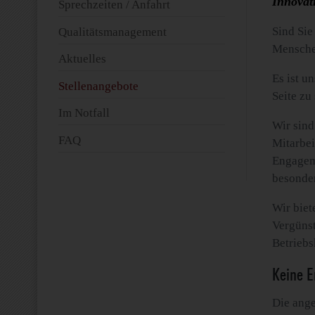
Innovat
Sprechzeiten / Anfahrt
Sind Sie
Qualitätsmanagement
Menschen
Aktuelles
Es ist u
Stellenangebote
Seite zu
Im Notfall
Wir sind
FAQ
Mitarbei
Engageme
besonder
Wir biet
Vergünst
Betriebs
Keine E
Die ange