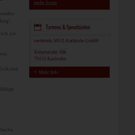
n“
mehr lesen
esunden
htig!

Termine & Sprechzeiten
isch zur
medermis MVZ Karlsruhe GmbH
Kaiserstraße 104
eren
76133 Karlsruhe
tlich und
Mehr Info
fältige
 Suche