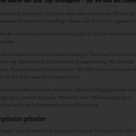
ion macht uns zum Top-Arbeitgeber – für Sie und mit Ihne
 motiviert, engagiert, verfügen über eine ordentliche Portion g
verstand und sind teamfähig? Dann sind Sie bei uns genau ric
nser Bestreben unseren Patienten optimal zu helfen und medizin
 stehen.
 ein erfahrenes und innovationsfreudiges Team und bieten uns
tern ein Maximum an Freiheit und Verantwortung. Wir fördern
nt, Kreativität und Individualität. Wir alle wollen außerorden
s an der Seite unserer Patienten sein!
en unseren Mitarbeitern attraktive Arbeitsbedingungen und viel
igungen, ein von Respekt, Vertrauen und Offenheit geprägtes
klima und eine leistungsorientierte Bezahlung.
rgebnisse gefunden
fragte Seite konnte nicht gefunden werden. Verfeinern Sie Ihre