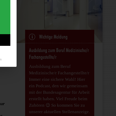
p
Wichtige Meldung
Ausbildung zum Beruf Medizinische/r
Fachangestellte/r
m
Ausbildung zum Beruf
Medizinische/r Fachangestellte/r
Immer eine sichere Wahl! Hier
ein Podcast, den wir gemeinsam
mit der Bundesagentur für Arbeit
erstellt haben. Viel Freude beim
nur
Zuhören 😉 So kommen Sie zu
unserer aktuellen Stellenanzeige.