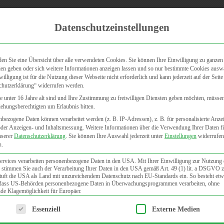
Zum dermatologischen Fachber
Datenschutzeinstellungen
den Sie eine Übersicht über alle verwendeten Cookies. Sie können Ihre Einwilligung zu ganzen
en geben oder sich weitere Informationen anzeigen lassen und so nur bestimmte Cookies ausw
willigung ist für die Nutzung dieser Webseite nicht erforderlich und kann jederzeit auf der Seite
chutzerklärung“ widerrufen werden.
VORSORGELEISTUNGEN/CHECK-UP
FAQ
KONTAKT
 unter 16 Jahre alt sind und Ihre Zustimmung zu freiwilligen Diensten geben möchten, müsse
iehungsberechtigten um Erlaubnis bitten.
bezogene Daten können verarbeitet werden (z. B. IP-Adressen), z. B. für personalisierte Anze
oder Anzeigen- und Inhaltsmessung.
Weitere Informationen über die Verwendung Ihrer Daten f
nserer
Datenschutzerklärung
.
Sie können Ihre Auswahl jederzeit unter
Einstellungen
widerrufen
n.
ervices verarbeiten personenbezogene Daten in den USA. Mit Ihrer Einwilligung zur Nutzung 
 stimmen Sie auch der Verarbeitung Ihrer Daten in den USA gemäß Art. 49 (1) lit. a DSGVO 
uft die USA als Land mit unzureichendem Datenschutz nach EU-Standards ein. So besteht etw
 dass US-Behörden personenbezogene Daten in Überwachungsprogrammen verarbeiten, ohne
de Klagemöglichkeit für Europäer.
lgt eine Liste der Service-Gruppen, für die eine Einwilligung e
Essenziell
Externe Medien