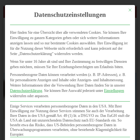
Mit dies
(0721) 4647 810
Datenschutzeinstellungen
Hier finden Sie eine Übersicht über alle verwendeten Cookies. Sie können Ihre
Einwilligung zu ganzen Kategorien geben oder sich weitere Informationen
anzeigen lassen und so nur bestimmte Cookies auswählen. Ihre Einwilligung ist
für die Nutzung dieser Webseite nicht erforderlich und kann jederzeit auf der
Seite „Datenschutzerklärung“ widerrufen werden.
Seite wählen
Wenn Sie unter 16 Jahre alt sind und Ihre Zustimmung zu freiwilligen Diensten
geben möchten, müssen Sie Ihre Erziehungsberechtigten um Erlaubnis bitten.
Personenbezogene Daten können verarbeitet werden (z. B. IP-Adressen), z. B.
für personalisierte Anzeigen und Inhalte oder Anzeigen- und Inhaltsmessung.
Weitere Informationen über die Verwendung Ihrer Daten finden Sie in unserer
Datenschutzerklärung
.
Sie können Ihre Auswahl jederzeit unter
Einstellungen
widerrufen oder anpassen.
Einige Services verarbeiten personenbezogene Daten in den USA. Mit Ihrer
Nicole Wolfgramm, MD
Einwilligung zur Nutzung dieser Services stimmen Sie auch der Verarbeitung
Ihrer Daten in den USA gemäß Art. 49 (1) lit. a DSGVO zu. Das EuGH stuft die
USA als Land mit unzureichendem Datenschutz nach EU-Standards ein. So
besteht etwa das Risiko, dass US-Behörden personenbezogene Daten in
Nicole Wolfgramm, MD
Überwachungsprogrammen verarbeiten, ohne bestehende Klagemöglichkeit für
Europäer.