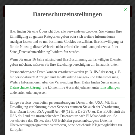
Mit dies
(0721) 4647 810
Datenschutzeinstellungen
Hier finden Sie eine Übersicht über alle verwendeten Cookies. Sie können Ihre
Einwilligung zu ganzen Kategorien geben oder sich weitere Informationen
anzeigen lassen und so nur bestimmte Cookies auswählen. Ihre Einwilligung ist
für die Nutzung dieser Webseite nicht erforderlich und kann jederzeit auf der
Seite „Datenschutzerklärung“ widerrufen werden.
Seite wählen
Wenn Sie unter 16 Jahre alt sind und Ihre Zustimmung zu freiwilligen Diensten
geben möchten, müssen Sie Ihre Erziehungsberechtigten um Erlaubnis bitten.
Personenbezogene Daten können verarbeitet werden (z. B. IP-Adressen), z. B.
für personalisierte Anzeigen und Inhalte oder Anzeigen- und Inhaltsmessung.
Weitere Informationen über die Verwendung Ihrer Daten finden Sie in unserer
Datenschutzerklärung
.
Sie können Ihre Auswahl jederzeit unter
Einstellungen
widerrufen oder anpassen.
Einige Services verarbeiten personenbezogene Daten in den USA. Mit Ihrer
Einwilligung zur Nutzung dieser Services stimmen Sie auch der Verarbeitung
Ihrer Daten in den USA gemäß Art. 49 (1) lit. a DSGVO zu. Das EuGH stuft die
USA als Land mit unzureichendem Datenschutz nach EU-Standards ein. So
besteht etwa das Risiko, dass US-Behörden personenbezogene Daten in
Durchblutungsmessung der Beingefäße
Überwachungsprogrammen verarbeiten, ohne bestehende Klagemöglichkeit für
Europäer.
Diese Vorsorgeuntersuchung ist insbesondere empfehlenswert