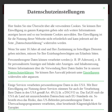
Mit dies
(0721) 4647 810
Datenschutzeinstellungen
Hier finden Sie eine Übersicht über alle verwendeten Cookies. Sie können Ihre
Einwilligung zu ganzen Kategorien geben oder sich weitere Informationen
anzeigen lassen und so nur bestimmte Cookies auswählen. Ihre Einwilligung ist
für die Nutzung dieser Webseite nicht erforderlich und kann jederzeit auf der
Seite „Datenschutzerklärung“ widerrufen werden.
Seite wählen
Wenn Sie unter 16 Jahre alt sind und Ihre Zustimmung zu freiwilligen Diensten
geben möchten, müssen Sie Ihre Erziehungsberechtigten um Erlaubnis bitten.
Personenbezogene Daten können verarbeitet werden (z. B. IP-Adressen), z. B.
für personalisierte Anzeigen und Inhalte oder Anzeigen- und Inhaltsmessung.
Weitere Informationen über die Verwendung Ihrer Daten finden Sie in unserer
Datenschutzerklärung
.
Sie können Ihre Auswahl jederzeit unter
Einstellungen
widerrufen oder anpassen.
Einige Services verarbeiten personenbezogene Daten in den USA. Mit Ihrer
Dr. med. habil. Meike Schwarz
Einwilligung zur Nutzung dieser Services stimmen Sie auch der Verarbeitung
Ihrer Daten in den USA gemäß Art. 49 (1) lit. a DSGVO zu. Das EuGH stuft die
USA als Land mit unzureichendem Datenschutz nach EU-Standards ein. So
besteht etwa das Risiko, dass US-Behörden personenbezogene Daten in
Dr. med. habil. Meike Schwarz
Überwachungsprogrammen verarbeiten, ohne bestehende Klagemöglichkeit für
Europäer.