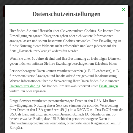
Mit dies
(0721) 4647 810
Datenschutzeinstellungen
Hier finden Sie eine Übersicht über alle verwendeten Cookies. Sie können Ihre
Einwilligung zu ganzen Kategorien geben oder sich weitere Informationen
anzeigen lassen und so nur bestimmte Cookies auswählen. Ihre Einwilligung ist
für die Nutzung dieser Webseite nicht erforderlich und kann jederzeit auf der
Seite „Datenschutzerklärung“ widerrufen werden.
Seite wählen
Wenn Sie unter 16 Jahre alt sind und Ihre Zustimmung zu freiwilligen Diensten
geben möchten, müssen Sie Ihre Erziehungsberechtigten um Erlaubnis bitten.
Personenbezogene Daten können verarbeitet werden (z. B. IP-Adressen), z. B.
für personalisierte Anzeigen und Inhalte oder Anzeigen- und Inhaltsmessung.
Weitere Informationen über die Verwendung Ihrer Daten finden Sie in unserer
Datenschutzerklärung
.
Sie können Ihre Auswahl jederzeit unter
Einstellungen
widerrufen oder anpassen.
Einige Services verarbeiten personenbezogene Daten in den USA. Mit Ihrer
Einwilligung zur Nutzung dieser Services stimmen Sie auch der Verarbeitung
Ihrer Daten in den USA gemäß Art. 49 (1) lit. a DSGVO zu. Das EuGH stuft die
USA als Land mit unzureichendem Datenschutz nach EU-Standards ein. So
besteht etwa das Risiko, dass US-Behörden personenbezogene Daten in
Komplettes Labor
Überwachungsprogrammen verarbeiten, ohne bestehende Klagemöglichkeit für
Europäer.
Im Einzelnen werden erfasst: