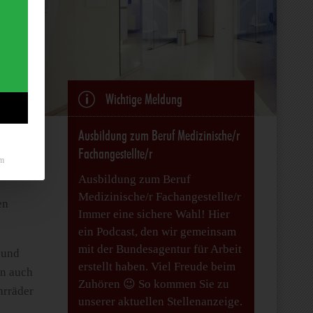
p
Wichtige Meldung
Ausbildung zum Beruf Medizinische/r
Fachangestellte/r
m
Ausbildung zum Beruf
Medizinische/r Fachangestellte/r
en
Immer eine sichere Wahl! Hier
ein Podcast, den wir gemeinsam
mit der Bundesagentur für Arbeit
 und
erstellt haben. Viel Freude beim
en auch
Zuhören 😉 So kommen Sie zu
hrräder
unserer aktuellen Stellenanzeige.