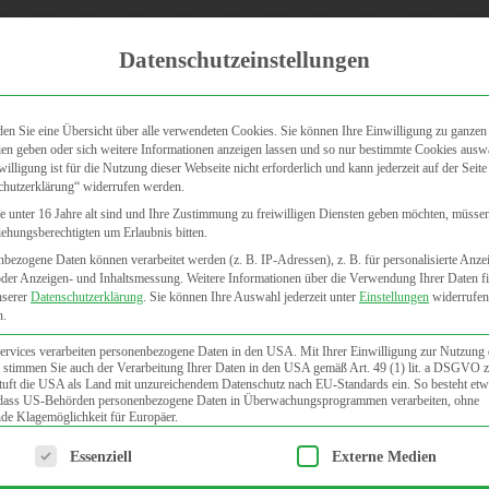
Zum dermatologischen Fachber
Datenschutzeinstellungen
den Sie eine Übersicht über alle verwendeten Cookies. Sie können Ihre Einwilligung zu ganzen
en geben oder sich weitere Informationen anzeigen lassen und so nur bestimmte Cookies ausw
willigung ist für die Nutzung dieser Webseite nicht erforderlich und kann jederzeit auf der Seite
chutzerklärung“ widerrufen werden.
VORSORGELEISTUNGEN/CHECK-UP
FAQ
KONTAKT
 unter 16 Jahre alt sind und Ihre Zustimmung zu freiwilligen Diensten geben möchten, müsse
iehungsberechtigten um Erlaubnis bitten.
bezogene Daten können verarbeitet werden (z. B. IP-Adressen), z. B. für personalisierte Anze
oder Anzeigen- und Inhaltsmessung.
Weitere Informationen über die Verwendung Ihrer Daten f
nserer
Datenschutzerklärung
.
Sie können Ihre Auswahl jederzeit unter
Einstellungen
widerrufen
n.
ervices verarbeiten personenbezogene Daten in den USA. Mit Ihrer Einwilligung zur Nutzung 
 stimmen Sie auch der Verarbeitung Ihrer Daten in den USA gemäß Art. 49 (1) lit. a DSGVO 
uft die USA als Land mit unzureichendem Datenschutz nach EU-Standards ein. So besteht etw
 dass US-Behörden personenbezogene Daten in Überwachungsprogrammen verarbeiten, ohne
de Klagemöglichkeit für Europäer.
lgt eine Liste der Service-Gruppen, für die eine Einwilligung e
Essenziell
Externe Medien