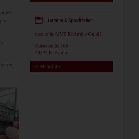
lage),

Termine & Sprechzeiten
gen.
medermis MVZ Karlsruhe GmbH
te
Kaiserstraße 104
76133 Karlsruhe
nserer
Mehr Info