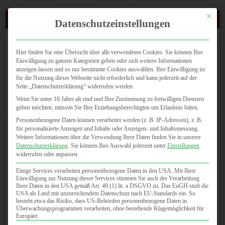
Mit dies
(0721) 4647 810
Datenschutzeinstellungen
Hier finden Sie eine Übersicht über alle verwendeten Cookies. Sie können Ihre
Einwilligung zu ganzen Kategorien geben oder sich weitere Informationen
anzeigen lassen und so nur bestimmte Cookies auswählen. Ihre Einwilligung ist
für die Nutzung dieser Webseite nicht erforderlich und kann jederzeit auf der
Seite „Datenschutzerklärung“ widerrufen werden.
Seite wählen
Wenn Sie unter 16 Jahre alt sind und Ihre Zustimmung zu freiwilligen Diensten
geben möchten, müssen Sie Ihre Erziehungsberechtigten um Erlaubnis bitten.
Personenbezogene Daten können verarbeitet werden (z. B. IP-Adressen), z. B.
für personalisierte Anzeigen und Inhalte oder Anzeigen- und Inhaltsmessung.
Weitere Informationen über die Verwendung Ihrer Daten finden Sie in unserer
Datenschutzerklärung
.
Sie können Ihre Auswahl jederzeit unter
Einstellungen
13. Oktober ist Welt Thrombose Tag !
widerrufen oder anpassen.
Einige Services verarbeiten personenbezogene Daten in den USA. Mit Ihrer
Einwilligung zur Nutzung dieser Services stimmen Sie auch der Verarbeitung
Ihrer Daten in den USA gemäß Art. 49 (1) lit. a DSGVO zu. Das EuGH stuft die
USA als Land mit unzureichendem Datenschutz nach EU-Standards ein. So
Risiko Thrombose – es gibt eine Lösung !
besteht etwa das Risiko, dass US-Behörden personenbezogene Daten in
Überwachungsprogrammen verarbeiten, ohne bestehende Klagemöglichkeit für
Der Welt Thrombose Tag ist am 13.Oktober am Tag des
Europäer.